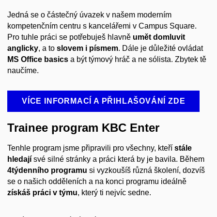
Jedná se o částečný úvazek v našem moderním
kompetenčním centru s kancelářemi v Campus Square.
Pro tuhle práci se potřebuješ hlavně
umět domluvit
anglicky
, a to
slovem i písmem
.
Dále je důležité ovládat
MS Office basics
a být týmový hráč a ne sólista. Zbytek tě
naučíme.
VÍCE INFORMACÍ A PŘIHLAŠOVÁNÍ ZDE
Trainee program KBC Enter
Tenhle program jsme připravili pro všechny, kteří
stále
hledají
své silné stránky a práci která by je bavila. Během
4týdenního programu
si vyzkoušíš různá školení, dozvíš
se o našich odděleních a na konci programu ideálně
získáš práci v týmu
, který ti nejvíc sedne.