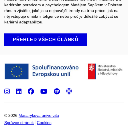
kariérním poradcem a psychologem Matějem Sapíkem v Dobrém
ránu a zjistěte, jaké jsou nejnovější trendy na trhu práce, jak na
něj vstupuje umělá inteligence nebo proč je důležité zabývat se
kariérní adaptabilitou.
PŘEHLED VŠECH ČLÁNKŮ
Instagram
LinkedIn
Facebook
Youtube
Spotify
Podcast
© 2026
Masarykova univerzita
Správce stránek
Cookies