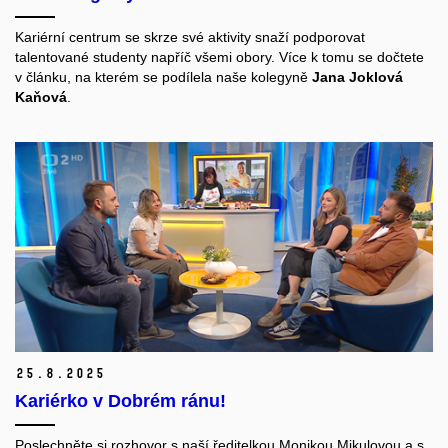
Kariérní centrum se skrze své aktivity snaží podporovat
talentované studenty napříč všemi obory. Více k tomu se dočtete
v článku, na kterém se podílela naše kolegyně
Jana Joklová
Kaňová
.
25.
8.
2025
Kariérko v Dobrém ránu!
Poslechněte si rozhovor s naší ředitelkou Monikou Mikulovou a s