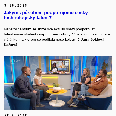
3.
10.
2025
Jakým způsobem podporujeme český
technologický talent?
Kariérní centrum se skrze své aktivity snaží podporovat
talentované studenty napříč všemi obory. Více k tomu se dočtete
v článku, na kterém se podílela naše kolegyně
Jana Joklová
Kaňová
.
25.
8.
2025