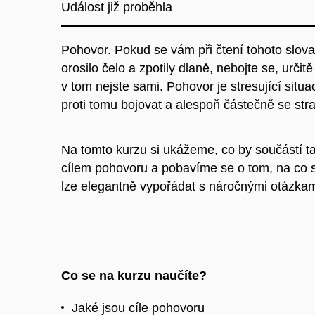
Událost již proběhla
Pohovor. Pokud se vám při čtení tohoto slova
orosilo čelo a zpotily dlaně, nebojte se, určitě
v tom nejste sami. Pohovor je stresující situa
proti tomu bojovat a alespoň částečně se st
Na tomto kurzu si ukážeme, co by součástí ta
cílem pohovoru a pobavíme se o tom, na co 
lze elegantně vypořádat s náročnými otázkam
Co se na kurzu naučíte?
Jaké jsou cíle pohovoru