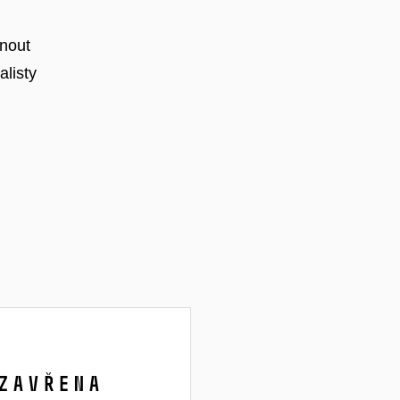
nout
listy
zavřena