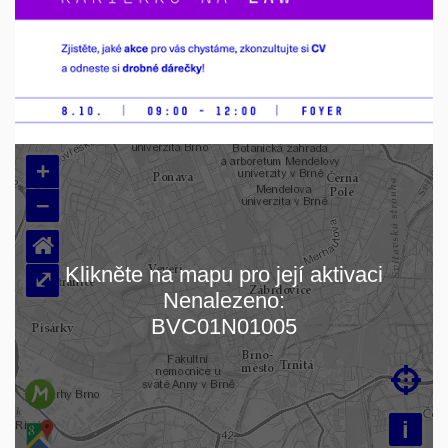
+
–
⌂
Klikněte na mapu pro její aktivaci
⤢
Nenalezeno:
Načítám mapu…
BVC01N01005

i