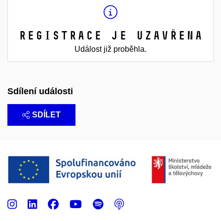
Registrace je uzavřena
Událost již proběhla.
Sdílení události
SDÍLET
Instagram
LinkedIn
Facebook
Youtube
Spotify
Podcast