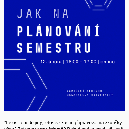
"Letos to bude jiný, letos se začnu připravovat na zkoušky