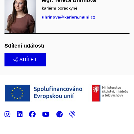
Mgr. Tereza Uhrínová
kariérní poradkyně
uhrinova@kariera.muni.cz
Sdílení události
SDÍLET
Instagram
LinkedIn
Facebook
Youtube
Spotify
Podcast