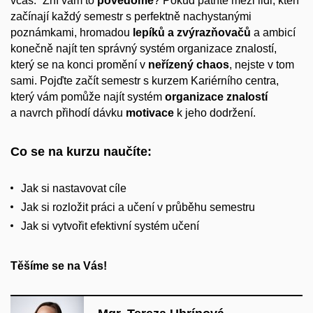
včas.” Zní vám to
povědomě
? Pokud patříte mezi lidi, kteří
začínají každý semestr s perfektně nachystanými
poznámkami, hromadou
lepíků
a
zvýrazňovačů
a ambicí
konečně najít ten správný systém organizace znalostí,
který se na konci promění v
neřízený chaos
, nejste v tom
sami. Pojďte začít semestr s kurzem Kariérního centra,
který vám pomůže najít systém
organizace znalostí
a navrch přihodí dávku
motivace
k jeho dodržení.
Co se na kurzu naučíte:
Jak si nastavovat cíle
Jak si rozložit práci a učení v průběhu semestru
Jak si vytvořit efektivní systém učení
Těšíme se na Vás!