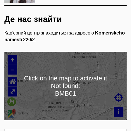
Де нас знайти
Кар'єрний центр знаходиться за адресою
Komenskeho
namesti 220/2
.
+
–
Click on the map to activate it
⌂
Not found:
⤢
BMB01

i