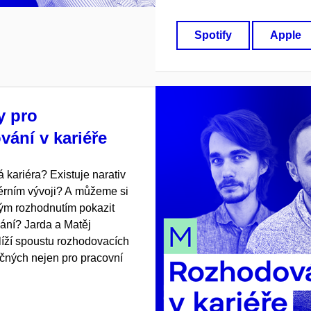
Spotify
Apple
y pro
vání v kariéře
á kariéra? Existuje narativ
érním vývoji? A můžeme si
ým rozhodnutím pokazit
ání? Jarda a Matěj
blíží spoustu rozhodovacích
ečných nejen pro pracovní