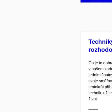
Technik
rozhodo
Co je to dobr
v našem kari
jedním špatn
svoje směřov
tentokrát při
technik, užit
život.