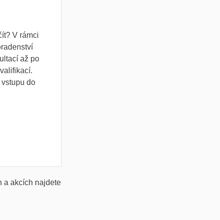
ít?
V rámci
radenství
ltací až po
alifikací.
o vstupu do
h a akcích najdete