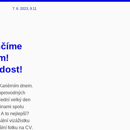
7. 6. 2023
, 9:11
nčíme
m!
dost!
 Kariérním dnem.
oprovodných
slední velký den
ninami spolu
 A to nejlepší?
ální vizážistku
ální fotku na CV.