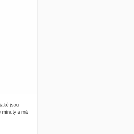
 jaké jsou
vě minuty a má