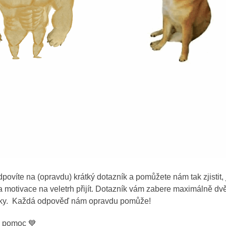
dpovíte na (opravdu) krátký dotazník a pomůžete nám tak zjistit,
 a motivace na veletrh přijít. Dotazník vám zabere maximálně d
zky. Každá odpověď nám opravdu pomůže!
a pomoc
💙