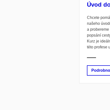
Úvod do
Chcete pomáha
našeho úvodn
a probereme 
popsání cesty
Kurz je ideál
této profese 
Podrobno