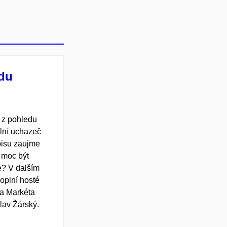
du
 z pohledu
ální uchazeč
pisu zaujme
 moc být
e? V dalším
doplní hosté
a Markéta
lav Žárský.