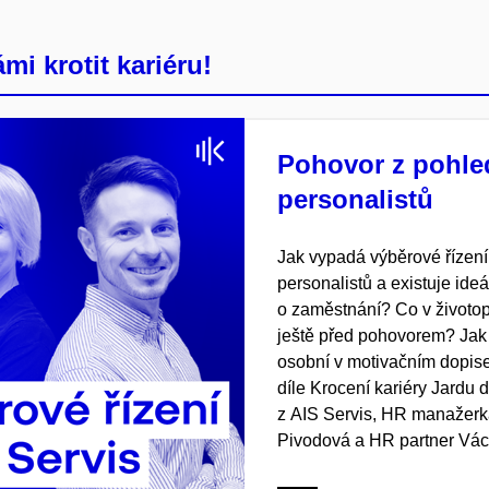
mi krotit kariéru!
Pohovor z pohle
personalistů
Jak vypadá výběrové řízení
personalistů a existuje ide
o zaměstnání? Co v životo
ještě před pohovorem? Jak
osobní v motivačním dopis
díle Krocení kariéry Jardu 
z AIS Servis, HR manažerk
Pivodová a HR partner Vác