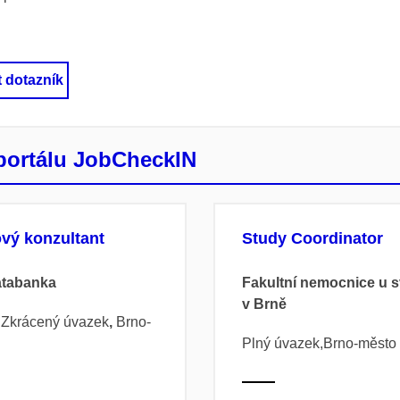
t dotazník
portálu JobCheckIN
vý konzultant
Study Coordinator
atabanka
Fakultní nemocnice u s
v Brně
 Zkrácený úvazek
,
Brno-
Plný úvazek,
Brno-město