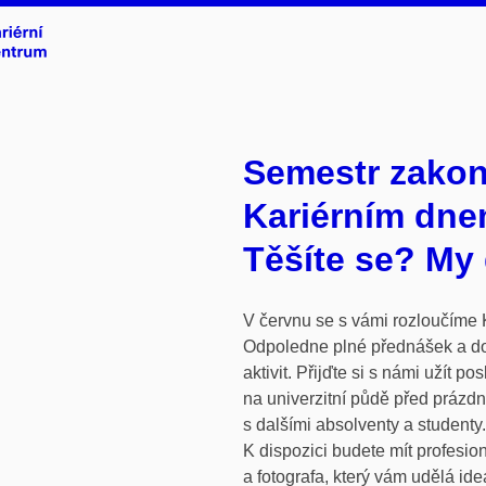
Semestr zako
Kariérním dne
Těšíte se? My 
V červnu se s vámi rozloučíme
Odpoledne plné přednášek a d
aktivit. Přijďte si s námi užít po
na univerzitní půdě před prázd
s dalšími absolventy a studenty.
K dispozici budete mít profesion
a fotografa, který vám udělá ide