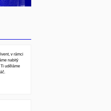
lvent, v rámci
áme nabitý
 Ti uděláme
áč.