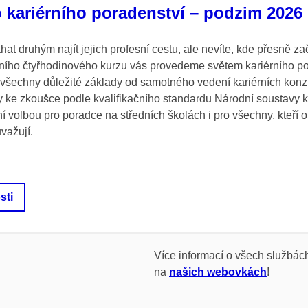
 kariérního poradenství – podzim 2026
t druhým najít jejich profesní cestu, ale nevíte, kde přesně zač
ího čtyřhodinového kurzu vás provedeme světem kariérního po
všechny důležité základy od samotného vedení kariérních konzu
 ke zkoušce podle kvalifikačního standardu Národní soustavy kv
ní volbou pro poradce na středních školách i pro všechny, kteří 
uvažují.
sti
Více informací o všech službác
na
našich webovkách
!