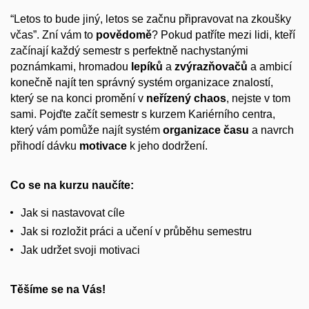
“
Letos to bude jiný, letos se začnu připravovat na zkoušky
včas”. Zní vám to
povědomě
? Pokud patříte mezi lidi, kteří
začínají každý semestr s perfektně nachystanými
poznámkami, hromadou
lepíků
a
zvýrazňovačů
a ambicí
konečně najít ten správný systém organizace znalostí,
který se na konci promění v
neřízený chaos
, nejste v tom
sami. Pojďte začít semestr s kurzem Kariérního centra,
který vám pomůže najít systém
organizace
času
a navrch
přihodí dávku
motivace
k jeho dodržení.
Co se na kurzu naučíte:
Jak si nastavovat cíle
Jak si rozložit práci a učení v průběhu semestru
Jak udržet svoji motivaci
Těšíme se na Vás!