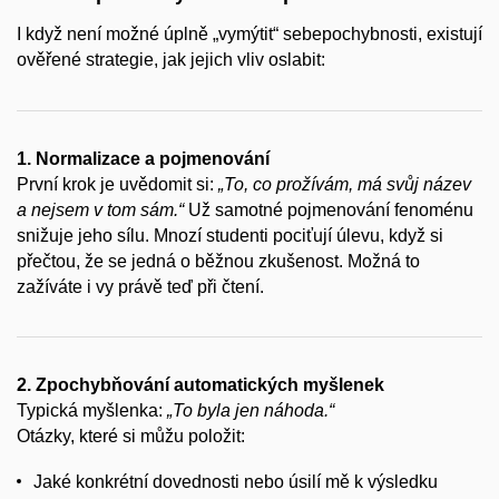
I když není možné úplně „vymýtit“ sebepochybnosti, existují
ověřené strategie, jak jejich vliv oslabit:
1. Normalizace a pojmenování
První krok je uvědomit si:
„To, co prožívám, má svůj název
a nejsem v tom sám.“
Už samotné pojmenování fenoménu
snižuje jeho sílu. Mnozí studenti pociťují úlevu, když si
přečtou, že se jedná o běžnou zkušenost. Možná to
zažíváte i vy právě teď při čtení.
2. Zpochybňování automatických myšlenek
Typická myšlenka:
„To byla jen náhoda.“
Otázky, které si můžu položit:
Jaké konkrétní dovednosti nebo úsilí mě k výsledku