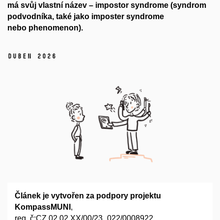
má
svůj
vlastní název –
impostor
syndrome
(syndrom
podvodníka
, také jako
imposter
syndrome
nebo
phenomenon
).
duben 2026
Článek je vytvořen za podpory projektu
KompassMUNI
,
reg. č:CZ.02.02.XX/00/23_022/0008922.