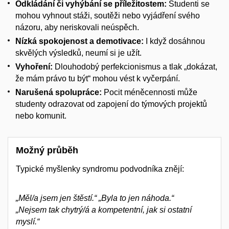
Odkládání či vyhýbání se příležitostem
:
Studenti se
mohou vyhnout stáži, soutěži nebo vyjádření svého
názoru, aby neriskovali neúspěch.
Nízká spokojenost a demotivace
:
I když dosáhnou
skvělých výsledků, neumí si je užít.
Vyhoření
:
Dlouhodobý perfekcionismus a tlak „dokázat,
že mám právo tu být“ mohou vést k vyčerpání.
Narušená spolupráce
:
Pocit méněcennosti může
studenty odrazovat od zapojení do týmových projektů
nebo komunit.
Možný průběh
Typické myšlenky syndromu podvodníka znějí:
„Měl/a jsem jen štěstí.“
„Byla to jen náhoda.“
„Nejsem tak chytrý/á a kompetentní, jak si ostatní
myslí.“