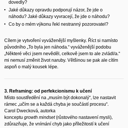
dovedly?
Jaké důkazy opravdu podporují názor, že jde o
náhodu? Jaké důkazy vyvracejí, že jde o náhodu?
Co by o mém výkonu řekl nestranný pozorovatel?
Cílem je vytvoření vyváženější myšlenky. Říct si namísto
původního „To byla jen náhoda.“ vyváženější podobu
„Některé věci jsem nevěděl, celkově jsem to ale zvládl/a.“
mi nemusí změnit život naruby. Většinou se pak ale cítím
aspoň o malý kousek lépe.
3. Reframing: od perfekcionismu k učení
Místo soustředění na „musím být dokonalý“, lze nastavit
rámec „učím se a každá chyba je součástí procesu“.
Carol Dwecková, autorka
konceptu
growth mindset
(růstového nastavení mysli),
zdůrazňuje, že vnímání chyb jako příležitostí k učení