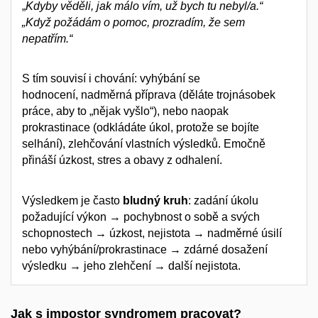
„
Kdyby věděli, jak málo vím, už bych tu nebyl/a.“
„Když požádám o pomoc, prozradím, že sem
nepatřím.“
S tím souvisí i chování: vyhýbání se
hodnocení, nadměrná příprava (děláte trojnásobek
práce, aby to „nějak vyšlo“), nebo naopak
prokrastinace (odkládáte úkol, protože se bojíte
selhání), zlehčování vlastních výsledků. Emočně
přináší úzkost, stres a obavy z odhalení.
Výsledkem je často
bludný kruh
: zadání úkolu
požadující výkon → pochybnost o sobě a svých
schopnostech → úzkost, nejistota → nadměrné úsilí
nebo vyhýbání/prokrastinace → zdárné dosažení
výsledku → jeho zlehčení → další nejistota.
Jak s impostor syndromem pracovat?