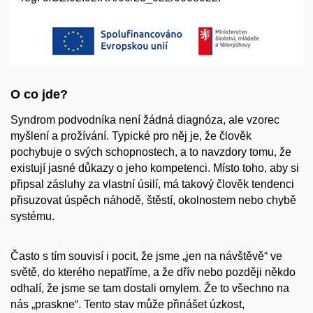
O co jde?
Syndrom podvodníka není žádná diagnóza, ale
vzorec
myšlení a prožívání
. Typické pro něj je, že člověk
pochybuje o svých schopnostech, a to navzdory tomu, že
existují jasné důkazy o jeho kompetenci. Místo toho, aby si
připsal zásluhy za vlastní úsilí, má takový člověk tendenci
přisuzovat úspěch náhodě, štěstí, okolnostem nebo chybě
systému.
Často s tím souvisí i pocit, že jsme „jen na návštěvě“ ve
světě, do kterého nepatříme, a že dřív nebo později někdo
odhalí, že jsme se tam dostali omylem. Že to všechno na
nás „praskne“. Tento stav může přinášet úzkost,