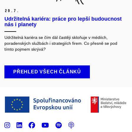
29.
7.
Udržitelná kariéra: práce pro lepší budoucnost
nás i planety
U
držitelná kariéra se čím dál častěji
skloňuje
v médiích,
poradenských službách i strategiích firem.
Co přesně
se pod
tímto pojmem skrývá?
PŘEHLED VŠECH ČLÁNKŮ
Instagram
LinkedIn
Facebook
Youtube
Spotify
Podcast