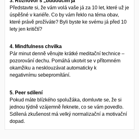
3. Rozhovor s „budoucím já“
Představte si, že vám volá vaše já za 10 let, které už je
úspěšné v kariéře. Co by vám řeklo na téma obav,
které právě prožíváte? Byli byste ke svému já před 10
lety jen kritičtí?
4. Mindfulness chvilka
Pár minut denně věnujte krátké meditační technice –
pozorování dechu. Pomáhá ukotvit se v přítomném
okamžiku a nesklouzávat automaticky k
negativnímu sebepromítání.
5. Peer sdílení
Pokud máte blízkého spolužáka, domluvte se, že si
jednou týdně vzájemně řeknete, co se vám povedlo.
Sdílená zkušenost má velký normalizační a motivační
dopad.