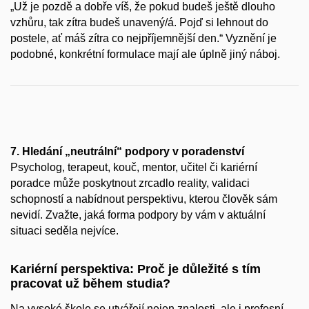
„Už je pozdě a dobře víš, že pokud budeš ještě dlouho
vzhůru, tak zítra budeš unavený/á. Pojď si lehnout do
postele, ať máš zítra co nejpříjemnější den.“ Vyznění je
podobné, konkrétní formulace mají ale úplně jiný náboj.
7. Hledání „neutrální“ podpory v poradenství
Psycholog, terapeut, kouč, mentor, učitel či kariérní
poradce může poskytnout zrcadlo reality, validaci
schopností a nabídnout perspektivu, kterou člověk sám
nevidí. Zvažte, jaká forma podpory by vám v aktuální
situaci seděla nejvíce.
Kariérní perspektiva: Proč je důležité s tím
pracovat už během studia?
Na vysoké škole se utvářejí nejen znalosti, ale i profesní