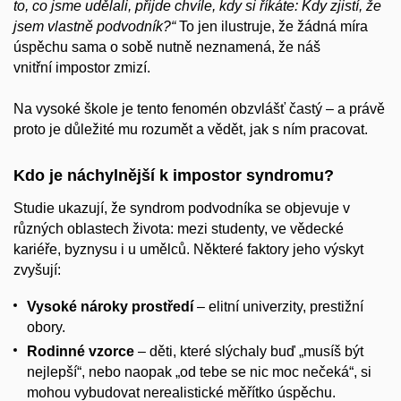
to, co jsme udělali, přijde chvíle, kdy si říkáte: Kdy zjistí, že
jsem vlastně podvodník?“
To jen ilustruje, že žádná míra
úspěchu sama o sobě nutně neznamená, že náš
vnitřní impostor zmizí.
Na vysoké škole je tento fenomén obzvlášť častý – a právě
proto je důležité mu rozumět a vědět, jak s ním pracovat.
Kdo je náchylnější k impostor syndromu?
Studie ukazují, že syndrom podvodníka se objevuje v
různých oblastech života: mezi studenty, ve vědecké
kariéře, byznysu i u umělců. Některé faktory jeho výskyt
zvyšují:
Vysoké nároky prostředí
– elitní univerzity, prestižní
obory.
Rodinné vzorce
– děti, které slýchaly buď „musíš být
nejlepší“, nebo naopak „od tebe se nic moc nečeká“, si
mohou vybudovat nerealistické měřítko úspěchu.