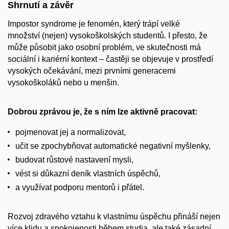
Shrnutí a závěr
Impostor syndrome je fenomén, který trápí velké
množství (nejen) vysokoškolských studentů. I přesto, že
může působit jako osobní problém, ve skutečnosti má
sociální i kariérní kontext – častěji se objevuje v prostředí
vysokých očekávání, mezi prvními generacemi
vysokoškoláků nebo u menšin.
Dobrou zprávou je, že s ním lze aktivně pracovat:
pojmenovat jej a normalizovat,
učit se zpochybňovat automatické negativní myšlenky,
budovat růstové nastavení mysli,
vést si důkazní deník vlastních úspěchů,
a využívat podporu mentorů i přátel.
Rozvoj zdravého vztahu k vlastnímu úspěchu přináší nejen
více klidu a spokojenosti během studia, ale také zásadní