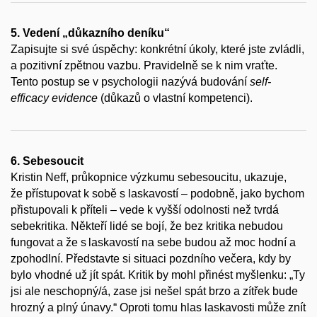
5. Vedení „důkazního deníku“
Zapisujte si své úspěchy: konkrétní úkoly, které jste zvládli,
a pozitivní zpětnou vazbu. Pravidelně se k nim vraťte.
Tento postup se v psychologii nazývá budování
self-
efficacy evidence
(důkazů o vlastní kompetenci).
6. Sebesoucit
Kristin Neff, průkopnice výzkumu sebesoucitu, ukazuje,
že přístupovat k sobě s laskavostí – podobně, jako bychom
přistupovali k příteli – vede k vyšší odolnosti než tvrdá
sebekritika. Někteří lidé se bojí, že bez kritika nebudou
fungovat a že s laskavostí na sebe budou až moc hodní a
zpohodlní. Představte si situaci pozdního večera, kdy by
bylo vhodné už jít spát. Kritik by mohl přinést myšlenku: „Ty
jsi ale neschopný/á, zase jsi nešel spát brzo a zítřek bude
hrozný a plný únavy.“ Oproti tomu hlas laskavosti může znít