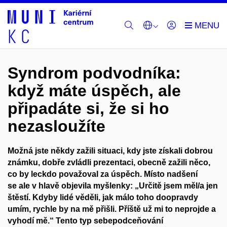
Syndrom podvodníka:
když máte úspěch, ale
připadáte si, že si ho
nezasloužíte
Možná jste někdy zažili situaci, kdy jste získali dobrou
známku,
dobře zvládli
prezentac
i
, obecně zažili něco,
co by leckdo považoval za úspěch.
M
ísto nadšení
se
ale
v hlavě objevila myšlenk
y
:
„Určitě jsem měl
/a
jen
štěst
í
.
Kdyby lidé věděli, jak málo toho doopravdy
umím, rychle by na mě přišli.
Příště už mi to neprojde a
vyhodí mě.
“
Tento typ sebepodceňování