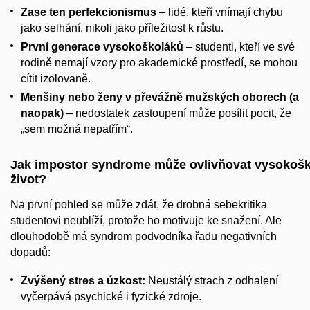
Zase ten perfekcionismus
– lidé, kteří vnímají chybu
jako selhání, nikoli jako příležitost k růstu.
První generace vysokoškoláků
– studenti, kteří ve své
rodině nemají vzory pro akademické prostředí, se mohou
cítit izolovaně.
Menšiny nebo ženy v převážně mužských oborech (a
naopak)
– nedostatek zastoupení může posílit pocit, že
„sem možná nepatřím“.
Jak impostor syndrome může ovlivňovat vysokoš
život?
Na první pohled se může zdát, že drobná sebekritika
studentovi neublíží, protože ho motivuje ke snažení. Ale
dlouhodobě má syndrom podvodníka řadu negativních
dopadů:
Zvýšený stres a úzkost
:
Neustálý strach z odhalení
vyčerpává psychické i fyzické zdroje.