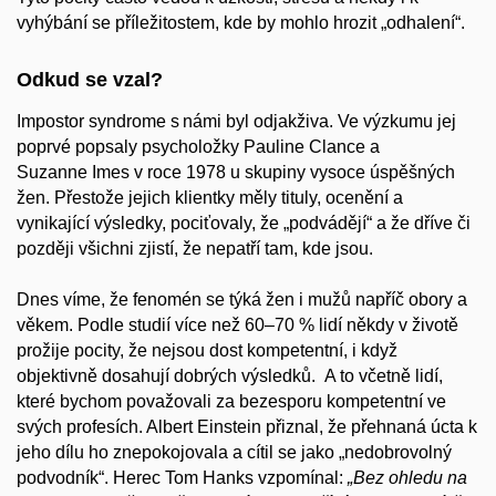
vyhýbání se příležitostem, kde by mohlo hrozit „odhalení“.
Odkud se vzal?
Impostor syndrome s námi byl odjakživa. Ve výzkumu jej
poprvé popsaly psycholožky Pauline Clance a
Suzanne Imes v roce 1978 u skupiny vysoce úspěšných
žen. Přestože jejich klientky měly tituly, ocenění a
vynikající výsledky, pociťovaly, že „podvádějí“ a že dříve či
později všichni zjistí, že nepatří tam, kde jsou.
Dnes víme, že fenomén se týká žen i mužů napříč obory a
věkem. Podle studií více než 60–70 % lidí někdy v životě
prožije pocity, že nejsou dost kompetentní, i když
objektivně dosahují dobrých výsledků. A to včetně lidí,
které bychom považovali za bezesporu kompetentní ve
svých profesích. Albert Einstein přiznal, že přehnaná úcta k
jeho dílu ho znepokojovala a cítil se jako „nedobrovolný
podvodník“. Herec Tom Hanks vzpomínal:
„Bez ohledu na