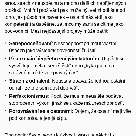
stres, strach z neúspěchu a mnoho dalších nepříjemných
prožitků. Vnitřní prožívání pak může být velmi odlišné od
toho, jak působíme navenek – ostatní nás vidí jako
kompetentní a úspěšné, zatímco my sami se cítíme jako
podvodníci. Mezi nejčastější projevy může patřit:
Sebepodceňování
:
Neschopnost přijmout vlastní
úspěch jako výsledek dovedností či úsilí.
Přisuzování úspěchu vnějším faktorům
:
Úspěch se
vysvětluje „měl/a jsem štěstí“ nebo „byl/a jsem na
správném místě ve správný čas“.
Strach z odhalení
:
Neustálá obava, že jednou ostatní
odhalí, že „nejsem dost dobrý/á“.
Perfekcionismus
: Pocit, že musím neustále podávat
stoprocentní výkon, jinak se ukáže má „neschopnost“.
Porovnávání se s ostatními
:
Dojem, že ostatní mají vše
pod kontrolou a jen já tápu.
Tyto pocity často vedou k úzkosti, stresu a někdy i k