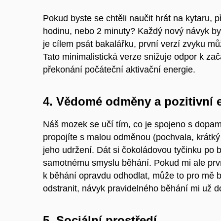
Pokud byste se chtěli naučit hrát na kytaru, 
hodinu, nebo 2 minuty? Každý nový návyk by
je cílem psát bakalářku, první verzí zvyku m
Tato minimalistická verze snižuje odpor k za
překonání počáteční aktivační energie.
4. Vědomé odměny a pozitivní 
Náš mozek se učí tím, co je spojeno s dopa
propojíte s malou odměnou (pochvala, krátký
jeho udržení. Dát si čokoládovou tyčinku po 
samotnému smyslu běhání. Pokud mi ale pr
k běhání opravdu odhodlat, může to pro mě
odstranit, návyk pravidelného běhání mi už 
5. Sociální prostředí