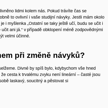
livněno lidmi kolem nás. Pokud trávíte čas se
obně to ovlivní i vaše studijní návyky. Jestli mám okolo
 je i myšlenka „Ostatní se taky ještě učí, budu se učit i
se učit ani já.“ v případě obklopení méně zodpovědnými
ýt velmi účinné.
hem při změně návyků?
 selžeme. Divné by spíš bylo, kdybychom vše hned
 že cesta k trvalému zvyku není lineární – časté jsou
 sobě laskavý, soucitný a pěstovat si