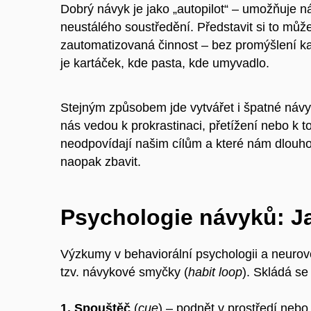
Dobrý návyk je jako „autopilot“ – umožňuje ná
neustálého soustředění. Představit si to můž
zautomatizovaná činnost – bez promýšlení k
je kartáček, kde pasta, kde umyvadlo.
Stejným způsobem jde vytvářet i špatné návy
nás vedou k prokrastinaci, přetížení nebo k t
neodpovídají našim cílům a které nám dlouho
naopak zbavit.
Psychologie návyků: Ja
Výzkumy v behaviorální psychologii a neurov
tzv.
návykové smyčky
(
habit loop
). Skládá se 
1. Spouštěč
(
cue
) – podnět v prostředí nebo 