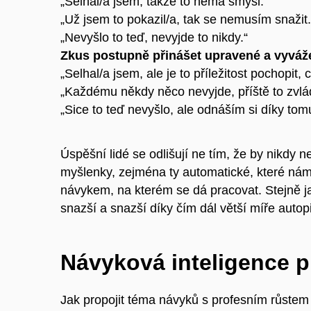
„Selhal/a jsem, takže to nemá smysl.“
„Už jsem to pokazil/a, tak se nemusím snažit.
„Nevyšlo to teď, nevyjde to nikdy.“
Zkus postupně přinášet upravené a vyváž
„Selhal/a jsem, ale je to příležitost pochopit,
„Každému někdy něco nevyjde, příště to zvlá
„Sice to teď nevyšlo, ale odnáším si díky tom
Úspěšní lidé se odlišují ne tím, že by nikdy n
myšlenky, zejména ty automatické, které nám p
návykem, na kterém se dá pracovat. Stejně ja
snazší a snazší díky čím dál větší míře autop
Návyková inteligence pr
Jak propojit téma návyků s profesním růstem