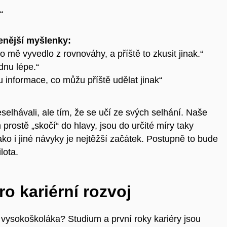
“
enější myšlenky:
 co mě vyvedlo z rovnováhy, a příště to zkusit jinak.“
dnu lépe.“
u informace, co můžu příště udělat jinak“
eselhávali, ale tím, že se učí ze svých selhání. Naše
rostě „skočí“ do hlavy, jsou do určité míry taky
ko i jiné návyky je nejtěžší začátek. Postupně to bude
ilota.
o kariérní rozvoj
 vysokoškoláka? Studium a první roky kariéry jsou