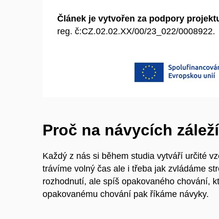
Článek je vytvořen za podpory proje
reg. č:CZ.02.02.XX/00/23_022/0008922.
Proč na návycích zálež
Každý z nás si během studia vytváří určité v
trávíme volný čas ale i třeba jak zvládáme 
rozhodnutí, ale spíš opakovaného chování, 
opakovanému chování pak říkáme návyky.