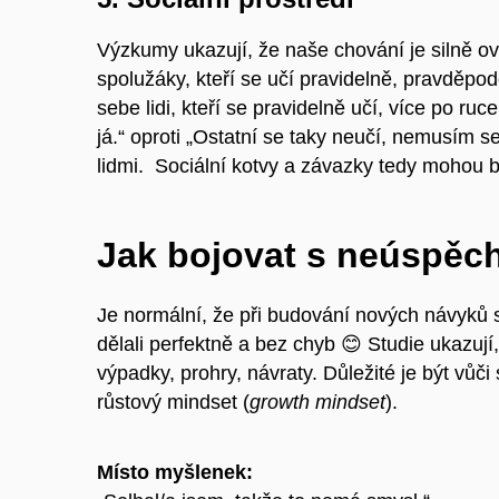
Výzkumy ukazují, že naše chování je silně ov
spolužáky, kteří se učí pravidelně, pravděpod
sebe lidi, kteří se pravidelně učí, více po ruce
já.“ oproti „Ostatní se taky neučí, nemusím 
lidmi. Sociální kotvy a závazky tedy mohou b
Jak bojovat s neúspěc
Je normální, že při budování nových návyků
dělali perfektně a bez chyb
😊
Studie ukazují,
výpadky, prohry, návraty. Důležité je být vůči
růstový mindset (
growth mindset
).
Místo myšlenek: