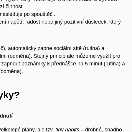
í činnost.
 následuje po spouštěči.
ení napětí, radost nebo jiný pozitivní důsledek, který
), automaticky zapne sociální sítě (rutina) a
idmi (odměna). Stejný princip ale můžeme využít pro
, zapnout poznámky k přednášce na 5 minut (rutina) a
 (odměna).
vyky?
odnutí
elkolepé plány, ale tzv.
tiny habits
– drobné, snadno