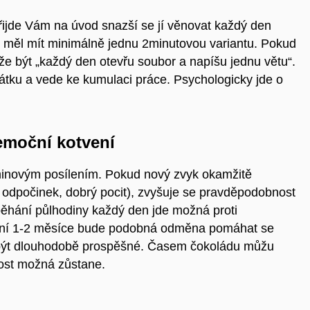
přijde Vám na úvod snazší se jí věnovat každý den
 měl mít minimálně jednu
2minutovou variantu
. Pokud
ůže být „každý den otevřu soubor a napíšu jednu větu“.
čátku a vede ke kumulaci práce. Psychologicky jde o
emoční kotvení
minovým posílením. Pokud nový zvyk okamžitě
 odpočinek, dobrý pocit), zvyšuje se pravděpodobnost
běhání půlhodiny každý den jde možná proti
vní 1-2 měsíce bude podobná odměna pomáhat se
 být dlouhodobě prospěšné. Časem čokoládu můžu
dost možná zůstane.