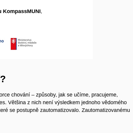
ktu KompassMUNI
,
í?
zorce chování – způsoby, jak se učíme, pracujeme,
stres. Většina z nich není výsledkem jednoho vědomého
které se postupně zautomatizovalo. Zautomatizovanému