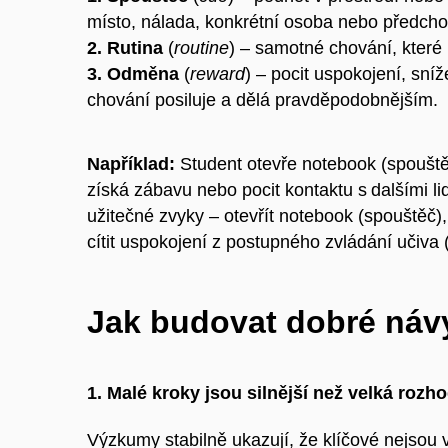
místo, nálada, konkrétní osoba nebo předchoz
2. Rutina
(
routine
) – samotné chování, které
3. Odměna
(
reward
) – pocit uspokojení, sníž
chování posiluje a dělá pravděpodobnějším.
Například:
Student otevře notebook (spouštěč
získá zábavu nebo pocit kontaktu s dalšími l
užitečné zvyky – otevřít notebook (spouštěč)
cítit uspokojení z postupného zvládání učiva
Jak budovat dobré ná
1. Malé kroky jsou silnější než velká rozh
Výzkumy stabilně ukazují, že klíčové nejsou v