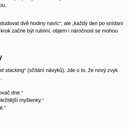
ou.
 studovat dvě hodiny navíc“, ale „každý den po snídani
 krok začne být rutinní, objem i náročnost se mohou
y
it stacking
“ (sčítání návyků). Jde o to, že nový zvyk
.
ovač dne.“
ežitější myšlenky.“
t.“