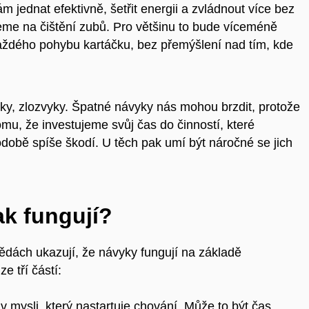
m jednat efektivně, šetřit energii a zvládnout více bez
eme na čištění zubů. Pro většinu to bude víceméně
aždého pohybu kartáčku, bez přemýšlení nad tím, kde
ky, zlozvyky. Špatné návyky nás mohou brzdit, protože
omu, že investujeme svůj čas do činností, které
době spíše škodí. U těch pak umí být náročné se jich
k fungují?
ědách ukazují, že návyky fungují na základě
ze tří částí:
v mysli, který nastartuje chování. Může to být čas,