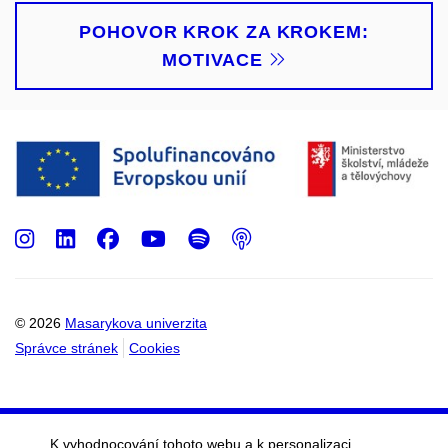
POHOVOR KROK ZA KROKEM:
MOTIVACE
Instagram
LinkedIn
Facebook
Youtube
Spotify
Podcast
© 2026
Masarykova univerzita
Správce stránek
Cookies
K vyhodnocování tohoto webu a k personalizaci