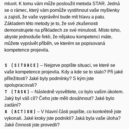
mluvit. K tomu vám může posloužit metoda STAR. Jedná
se o rámec, který vám pomůže vystihnout vaše myšlenky
a zajistí, že vaše vyprávění bude mít hlavu a patu.
Základem této metody je to, že své zkušenosti
demonstrujete na příkladech ze své minulosti. Místo toho,
abyste jednoduše řekli, že nějakou kompetenci máte,
můžete vyprávět příběh, ve kterém se popisovaná
kompetence projevila.
S (SITUACE)
– Nejprve popište situaci, ve které se
vaše kompetence projevila. Kdy a kde se to stalo? Při jaké
příležitosti? Jaké byly podmínky? S kým jste
spolupracovali?
T (TASK)
– Následně vysvětlete, co bylo vašim úkolem.
Jaký byl váš cíl? Čeho jste měli dosáhnout? Jaké bylo
zadání?
A (ACTION)
– V hlavní části popište, co konkrétně jste
vykonali. Jaké kroky jste podnikli? Jaká byla vaše úloha?
Jaké činnosti jste provedli?