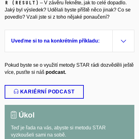
R (RESULT)
– V závěru řekněte, jak to celé dopadlo.
Jaký byl výsledek? Udělali byste příště něco jinak? Co se
povedlo? Vzali jste si z toho nějaké ponaučení?
Uveďme si to na konkrétním příkladu:
Pokud byste se o využití metody STAR rádi dozvěděli ještě
více, pusťte si náš
podcast.
KARIÉRNÍ PODCAST
Úkol
Teď je řada na vás, abyste si metodu STAR
vyzkoušeli sami na sobě.