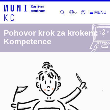
Pohovor krok za krokem:
Kompetence