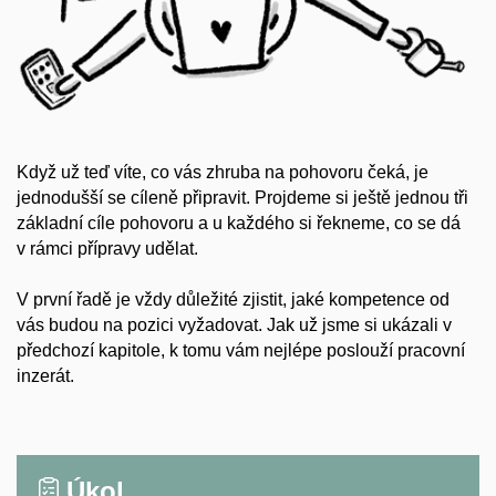
Když už teď víte, co vás zhruba na pohovoru čeká, je
jednodušší se cíleně připravit. Projdeme si ještě jednou tři
základní cíle pohovoru a u každého si řekneme, co se dá
v rámci přípravy udělat.
V první řadě je vždy důležité zjistit, jaké kompetence od
vás budou na pozici vyžadovat. Jak už jsme si ukázali v
předchozí kapitole, k tomu vám nejlépe poslouží pracovní
inzerát.
Úkol