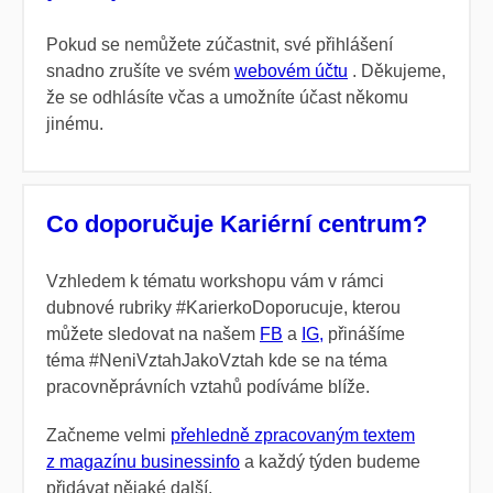
Pokud se nemůžete zúčastnit, své přihlášení
snadno zrušíte ve svém
webovém účtu
. Děkujeme,
že se odhlásíte včas a umožníte účast někomu
jinému.
Co doporučuje Kariérní centrum?
Vzhledem k tématu workshopu vám v rámci
dubnové rubriky
#KarierkoDoporucuje,
kterou
můžete sledovat na našem
FB
a
IG,
přinášíme
téma
#NeniVztahJakoVztah
kde se na téma
pracovněprávních vztahů podíváme blíže.
Začneme velmi
přehledně zpracovaným textem
z magazínu businessinfo
a
každý týden budeme
přidávat nějaké další.